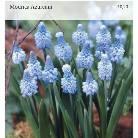
Modrica Azureum
€
0,20