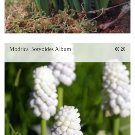
Modrica Botyoides Album
€
0,20