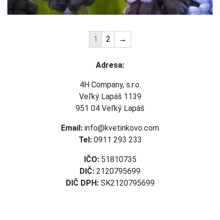
1
2
→
Adresa:
4H Company, s.r.o.
Veľký Lapáš 1139
951 04 Veľký Lapáš
Email:
info@kvetinkovo.com
Tel:
0911 293 233
IČO:
51810735
DIČ:
2120795699
DIČ DPH:
SK2120795699