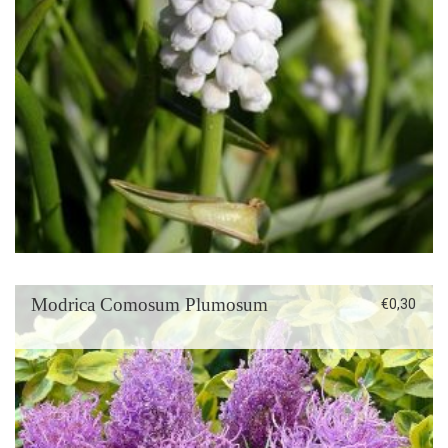
Modrica Comosum Plumosum
€
0,30