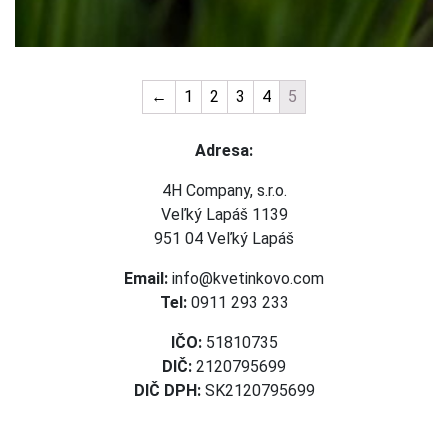
←
1
2
3
4
5
Adresa:
4H Company, s.r.o.
Veľký Lapáš 1139
951 04 Veľký Lapáš
Email:
info@kvetinkovo.com
Tel:
0911 293 233
IČO:
51810735
DIČ:
2120795699
DIČ DPH:
SK2120795699