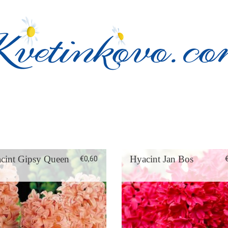
cint Gipsy Queen
Hyacint Jan Bos
€
0,60
Veľkosť cibule: 15/16
Veľkosť cibule: 16/17
Výška: 20 cm
Výška: 20 cm
Hĺbka sadenia: 5 cm
Hĺbka sadenia: 5 cm