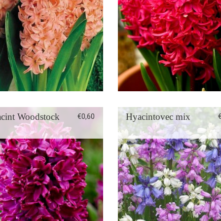
Čas sadenia: jeseň
Čas sadenia: jeseň
Čas kvitnutia: jar
Čas kvitnutia: jar
Stanovisko: slnko, polotieň
Stanovisko: slnko, polotieň
Pôda: priepustná
Pôda: priepustná
Mrazuvzdornosť: áno
Mrazuvzdornosť: áno
cint Woodstock
Hyacintovec mix
€
0,60
Veľkosť cibule: 13/14
Farba kvetu: mix
Výška: 20 cm
Výška: 30 cm
Hĺbka sadenia: 5 cm
Hĺbka sadenia: 5 cm
Čas sadenia: jeseň
Čas sadenia: marec – máj
Čas kvitnutia: jeseň
Čas kvitnutia: leto
Stanovisko: slnko, polotieň
Stanovisko: polotieň, slnko
Pôda: priepustná
Mrazuvzdornosť: áno