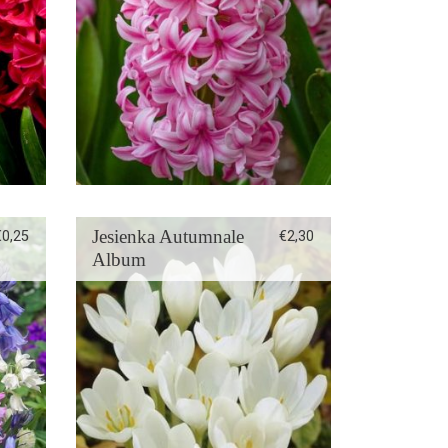
Jesienka Autumnale
€
0,25
€
2,30
Album