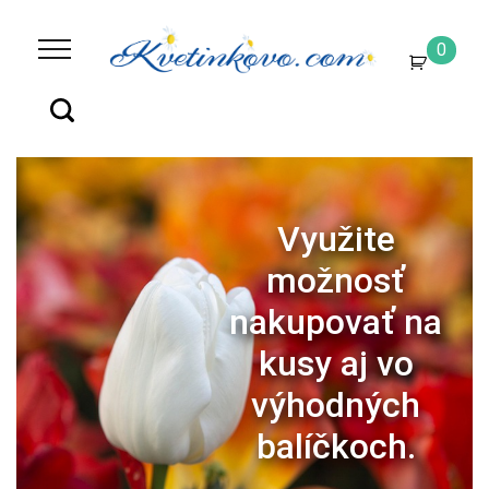
0
Výhodné
poštovné a
možnosť
nakúpiť aj na
dobierku.
Nakupovať
Nakupovať