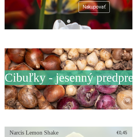
Nakupovať
Cibuľky - jesenný predpre
Narcis Lemon Shake
€
0,45