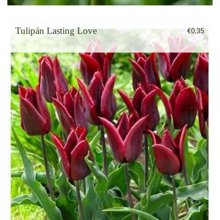
Tulipán Lasting Love
€
0,35