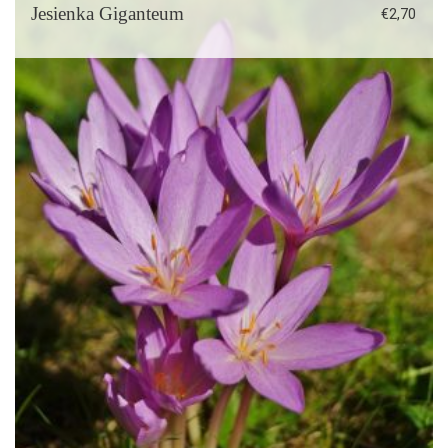
Jesienka Giganteum
€
2,70