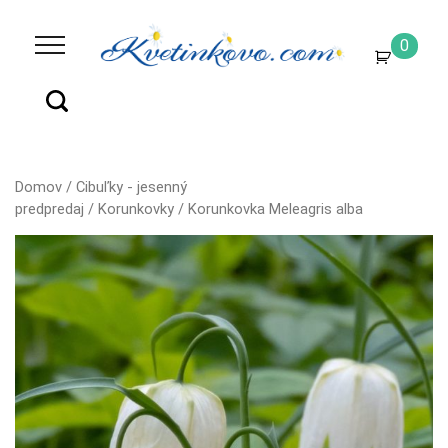
0
Domov
/
Cibuľky - jesenný
predpredaj
/
Korunkovky
/ Korunkovka Meleagris alba