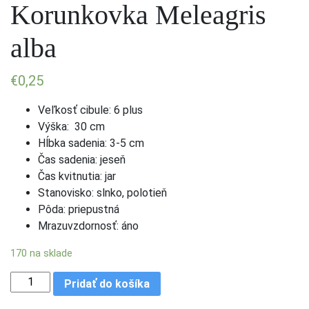
Korunkovka Meleagris
alba
€
0,25
Veľkosť cibule: 6 plus
Výška: 30 cm
Hĺbka sadenia: 3-5 cm
Čas sadenia: jeseň
Čas kvitnutia: jar
Stanovisko: slnko, polotieň
Pôda: priepustná
Mrazuvzdornosť: áno
170 na sklade
množstvo Korunkovka Meleagris alba
Pridať do košíka