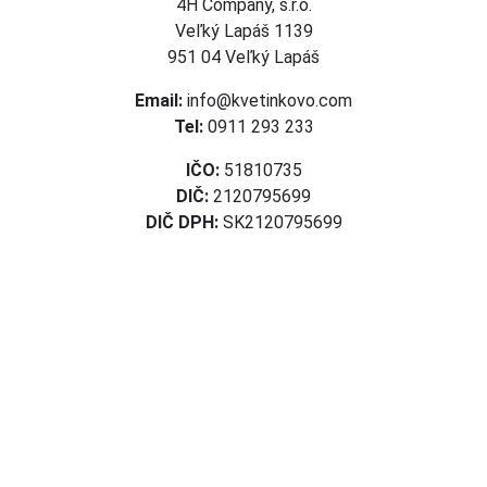
4H Company, s.r.o.
Veľký Lapáš 1139
951 04 Veľký Lapáš
Email:
info@kvetinkovo.com
Tel:
0911 293 233
IČO:
51810735
DIČ:
2120795699
DIČ DPH:
SK2120795699