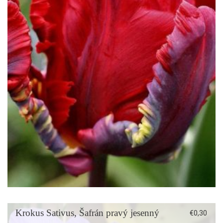
Krokus Sativus, Šafrán pravý jesenný
€
0,30