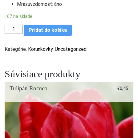
Mrazuvzdornosť: áno
167 na sklade
množstvo Korunkovka Meleagris mix
Pridať do košíka
Kategórie:
Korunkovky
,
Uncategorized
Súvisiace produkty
Tulipán Rococo
€
0,45