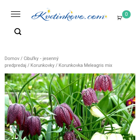
0
Domov
/
Cibuľky - jesenný
predpredaj
/
Korunkovky
/ Korunkovka Meleagris mix