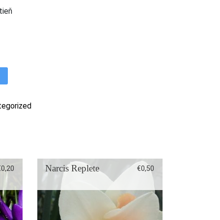
tieň
a 20/22 - 1ks
a
tegorized
Narcis Replete
€
0,20
€
0,50