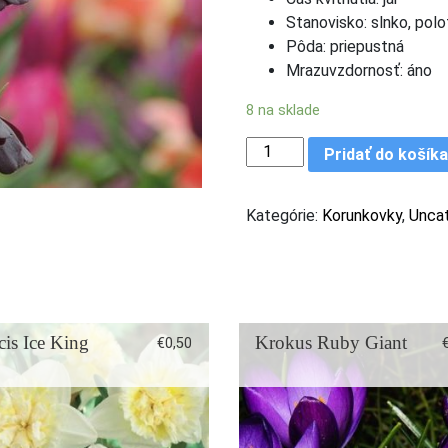
Stanovisko: slnko, polo
Pôda: priepustná
Mrazuvzdornosť: áno
8 na sklade
množstvo Korunkovka Persic
Pridať do košík
Kategórie:
Korunkovky
,
Unca
cis Ice King
Krokus Ruby Giant
€
0,50
Veľkosť cibule: 5/6
Výška: 10 cm