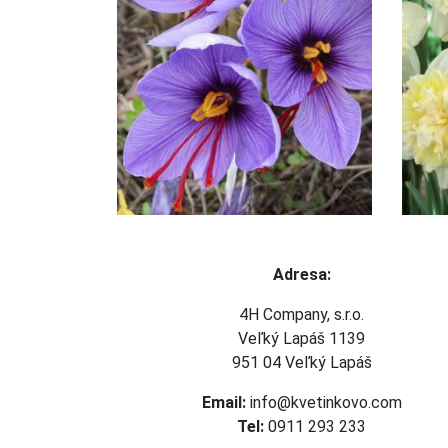
5 cm
Ceny pre veľkoobchodných partnerov
seň
uvádzame bez DPH
ar
Expedujeme po 10. septembri 2022
olotieň
Objednávky uzatvárame 30. júna 2022
ná
 áno
Adresa:
4H Company, s.r.o.
Veľký Lapáš 1139
951 04 Veľký Lapáš
Email:
info@kvetinkovo.com
Tel:
0911 293 233