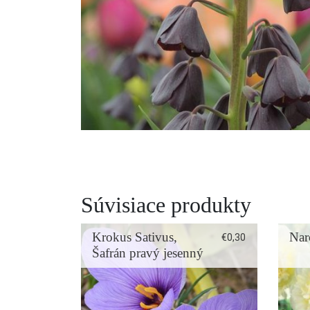
Súvisiace produkty
Krokus Sativus,
Nar
€
0,30
Šafrán pravý jesenný
 plus