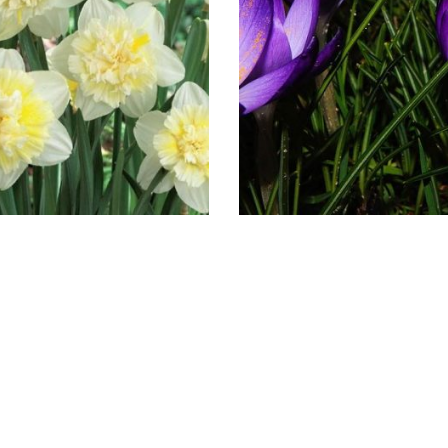
Hĺbka sadenia: 3-5 cm
Čas sadenia: jeseň
Čas kvitnutia: jar
Stanovisko: slnko, polotieň
Pôda: priepustná
Mrazuvzdornosť: áno