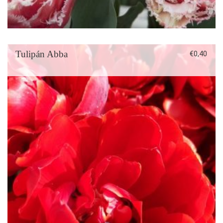
Tulipán Abba
€
0,40