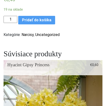
19 na sklade
množstvo Narcis Obdam 12/14
Pridať do košíka
Kategórie:
Narcisy
,
Uncategorized
Súvisiace produkty
Hyacint Gipsy Princess
€
0,60