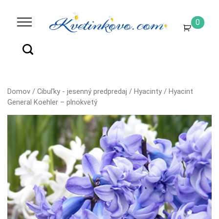
0
Domov
/
Cibuľky - jesenný predpredaj
/
Hyacinty
/ Hyacint
General Koehler – plnokvetý