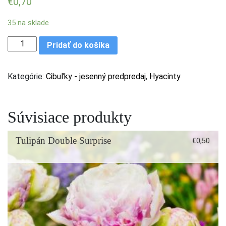
€
0,70
35 na sklade
množstvo Hyacint General Koehler - plnokvetý
Pridať do košíka
Kategórie:
Cibuľky - jesenný predpredaj
,
Hyacinty
Súvisiace produkty
Tulipán Double Surprise
€
0,50