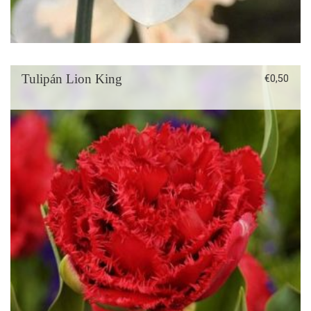
Tulipán Lion King
€
0,50