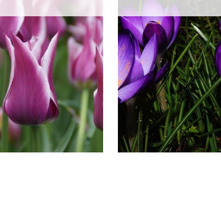
Veľkosť cibule: 5/6
Výška: 10 cm
Hĺbka sadenia: 3-5 cm
Čas sadenia: jeseň
Čas kvitnutia: jar
Stanovisko: slnko, polotieň
Pôda: priepustná
Mrazuvzdornosť: áno