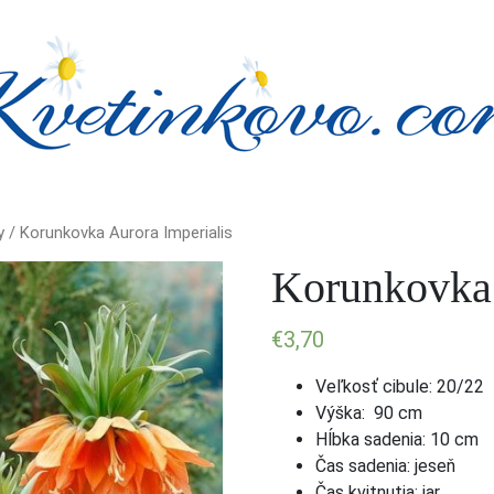
y
/ Korunkovka Aurora Imperialis
Korunkovka 
€
3,70
Veľkosť cibule: 20/22
Výška: 90 cm
Hĺbka sadenia: 10 cm
Čas sadenia: jeseň
Čas kvitnutia: jar