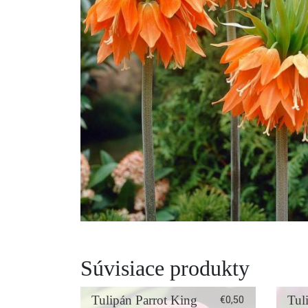
Súvisiace produkty
Tulipán Parrot King
Tul
€
0,50