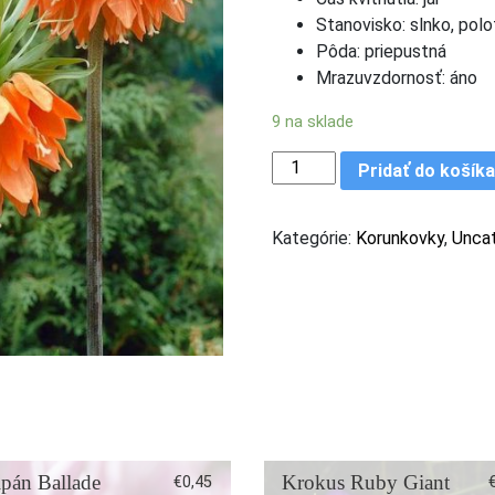
Stanovisko: slnko, polo
Pôda: priepustná
Mrazuvzdornosť: áno
9 na sklade
množstvo Korunkovka Aurora 
Pridať do košík
Kategórie:
Korunkovky
,
Unca
ipán Ballade
Krokus Ruby Giant
€
0,45