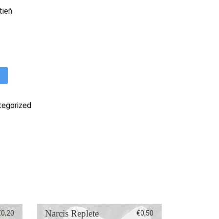
tieň
Imperialis
a
tegorized
Narcis Replete
€
0,20
€
0,50